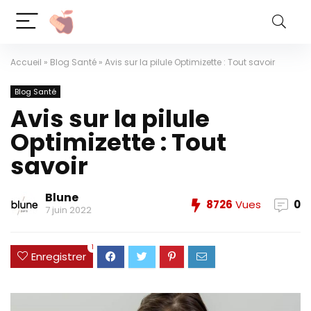
Accueil
»
Blog Santé
»
Avis sur la pilule Optimizette : Tout savoir
Blog Santé
Avis sur la pilule
Optimizette : Tout
savoir
Blune
8726
Vues
0
7 juin 2022
1
Enregistrer