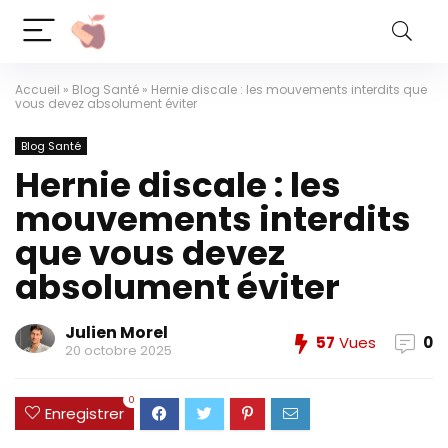
Accueil
»
Blog Santé
»
Hernie discale : les mouvements interdits que
vous devez absolument éviter
Blog Santé
Hernie discale : les
mouvements interdits
que vous devez
absolument éviter
Julien Morel
57
Vues
0
20 octobre 2025
0
Enregistrer