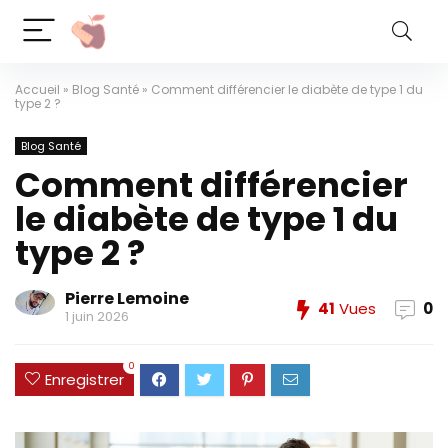
Accueil
»
Blog Santé
»
Comment différencier le diabète de type 1 du
type 2 ?
Blog Santé
Comment différencier
le diabète de type 1 du
type 2 ?
Pierre Lemoine
41
Vues
0
1 juin 2026
0
Enregistrer