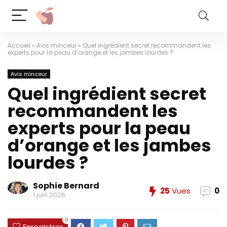
Accueil
»
Avis minceur
»
Quel ingrédient secret recommandent les
experts pour la peau d’orange et les jambes lourdes ?
Avis minceur
Quel ingrédient secret
recommandent les
experts pour la peau
d’orange et les jambes
lourdes ?
Sophie Bernard
25
Vues
0
1 juin 2026
0
Enregistrer