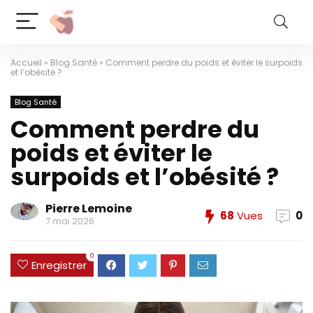
Accueil
»
Blog Santé
»
Comment perdre du poids et éviter le surpoids
et l’obésité ?
Blog Santé
Comment perdre du
poids et éviter le
surpoids et l’obésité ?
Pierre Lemoine
68
Vues
0
7 mai 2026
0
Enregistrer