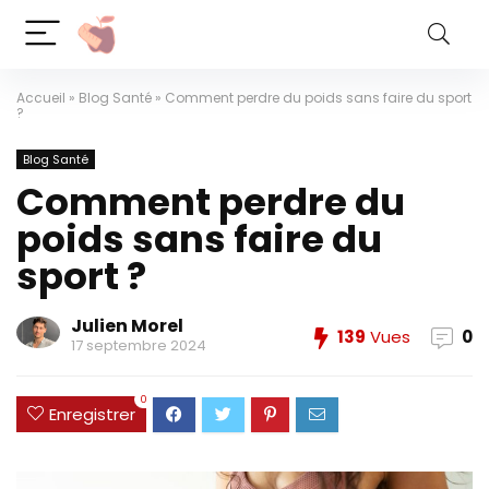
Accueil
»
Blog Santé
»
Comment perdre du poids sans faire du sport
?
Blog Santé
Comment perdre du
poids sans faire du
sport ?
Julien Morel
139
Vues
0
17 septembre 2024
0
Enregistrer