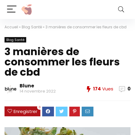
Accueil
»
Blog Santé
»
3 manières de consommer les fleurs de cbd
Blog Santé
3 manières de
consommer les fleurs
de cbd
Blune
174
Vues
0
14 novembre 2022
0
Enregistrer