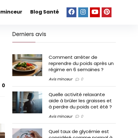
 minceur
Blog Santé
Derniers avis
Comment arrêter de
reprendre du poids après un
régime en 6 semaines ?
Avis minceur
0
0
Quelle activité relaxante
aide à brûler les graisses et
à perdre du poids cet été ?
Avis minceur
0
Quel taux de glycémie est
considéré comme normal à