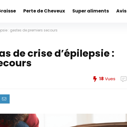
Graisse
Perte de Cheveux
Super aliments
Avis
psie : gestes de premiers secours
 de crise d’épilepsie :
ecours
18
Vues