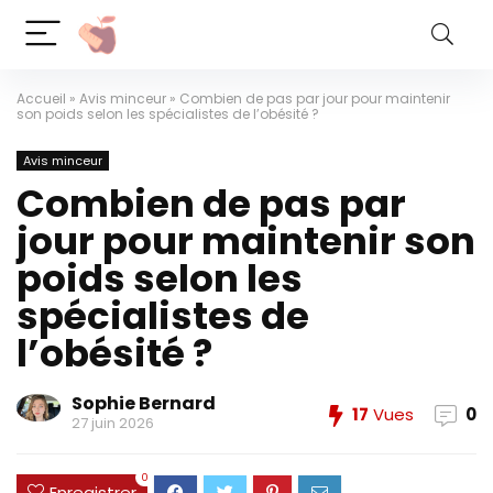
Accueil
»
Avis minceur
»
Combien de pas par jour pour maintenir
son poids selon les spécialistes de l’obésité ?
Avis minceur
Combien de pas par
jour pour maintenir son
poids selon les
spécialistes de
l’obésité ?
Sophie Bernard
17
Vues
0
27 juin 2026
0
Enregistrer